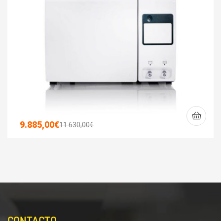
9.885,00
€
11.630,00
€
CONTACTO