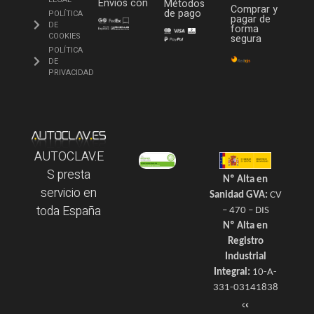
Envíos con
Métodos
Comprar y
de pago
POLÍTICA
pagar de
DE
forma
COOKIES
segura
POLÍTICA
DE
PRIVACIDAD
AUTOCLAV.E
S presta
Nº Alta en
servicio en
Sanidad GVA:
CV
toda España
– 470 – DIS
Nº Alta en
Registro
Industrial
Integral:
10-A-
331-03141838