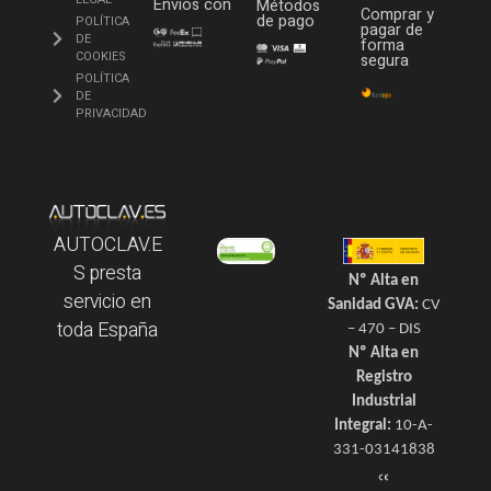
Envíos con
Métodos
Comprar y
de pago
POLÍTICA
pagar de
DE
forma
COOKIES
segura
POLÍTICA
DE
PRIVACIDAD
AUTOCLAV.E
S presta
Nº Alta en
servicio en
Sanidad GVA:
CV
toda España
– 470 – DIS
Nº Alta en
Registro
Industrial
Integral:
10-A-
331-03141838