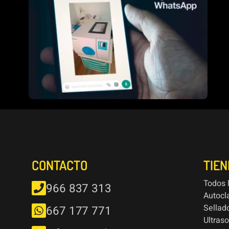
CONTACTO
TIE
Todos 
966 837 313
Autocl
Sellad
667 177 771
Ultras