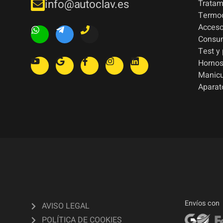
info@autoclav.es
Tratam
Termod
Acceso
Consu
Test y
Hornos
Manic
Aparat
Envíos con
AVISO LEGAL
POLÍTICA DE COOKIES