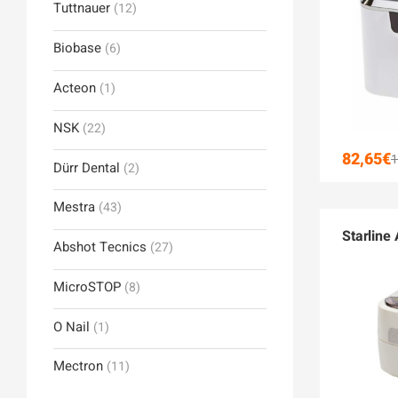
Tuttnauer
(12)
Biobase
(6)
Acteon
(1)
NSK
(22)
82,65
€
1
Dürr Dental
(2)
Mestra
(43)
Starline
Abshot Tecnics
(27)
MicroSTOP
(8)
O Nail
(1)
Mectron
(11)