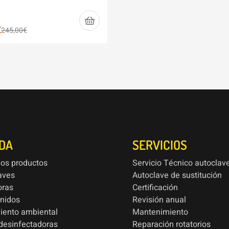
€
245,00
€
NDA
SERVICIOS
los productos
Servicio Técnico autoclav
aves
Autoclave de sustitución
oras
Certificación
onidos
Revisión anual
iento ambiental
Mantenimiento
esinfectadoras
Reparación rotatorios