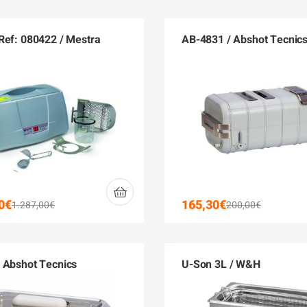
Ref: 080422 / Mestra
AB-4831 / Abshot Tecnic
0
€
165,30
€
1.287,00
€
200,00
€
 Abshot Tecnics
U-Son 3L / W&H