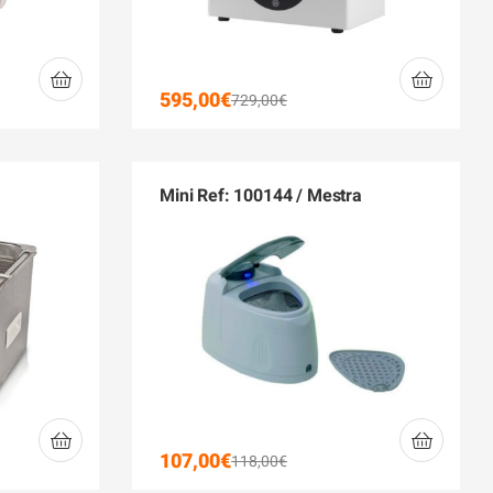
595,00
€
729,00
€
Mini Ref: 100144 / Mestra
107,00
€
118,00
€