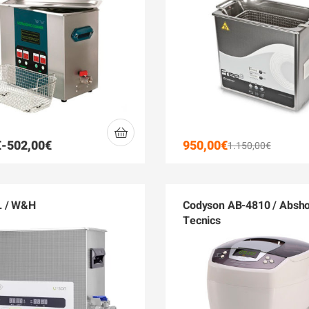
€
-
502,00
€
950,00
€
1.150,00
€
L / W&H
Codyson AB-4810 / Absho
Tecnics