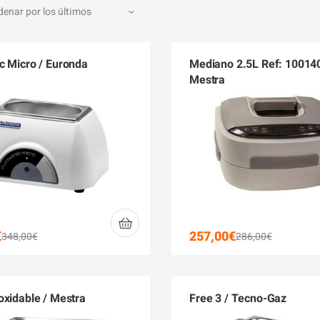
c Micro / Euronda
Mediano 2.5L Ref: 100140
Mestra
€
257,00
€
348,00
€
286,00
€
oxidable / Mestra
Free 3 / Tecno-Gaz