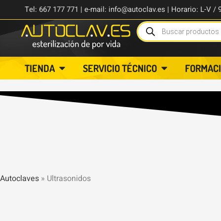
Tel: 667 177 771 | e-mail: info@autoclav.es | Horario: L-V / 
TIENDA
SERVICIO TÉCNICO
FORMAC
Autoclaves
»
Ultrasonidos