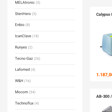
MELAtronic
(3)
SteriHero
(5)
Calypso 
Enbio
(8)
IcanClave
(18)
Runyes
(2)
Tecno-Gaz
(26)
Lafomed
(4)
1.187,0
W&H
(16)
Mocom
(34)
AB-300 /
Technoflux
(4)