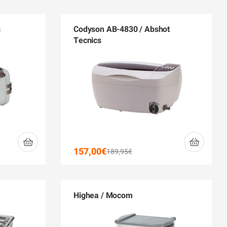
s
Codyson AB-4830 / Abshot
Tecnics
157,00
€
189,95
€
Highea / Mocom