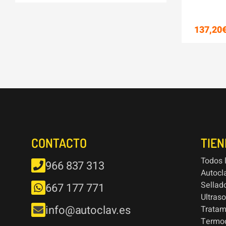
137,20
CONTACTO
TIE
Todos 
966 837 313
Autocl
Sellad
667 177 771
Ultras
info@autoclav.es
Tratam
Termod