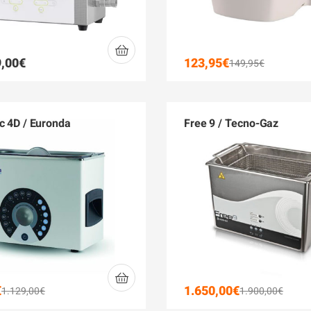
,00
€
123,95
€
149,95
€
c 4D / Euronda
Free 9 / Tecno-Gaz
€
1.650,00
€
1.129,00
€
1.900,00
€