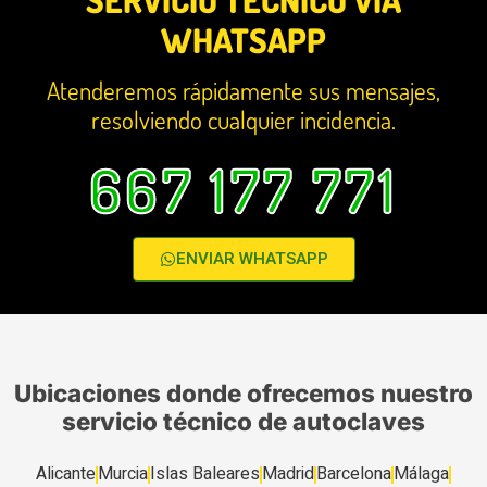
WHATSAPP
Atenderemos rápidamente sus mensajes,
resolviendo cualquier incidencia.
667 177 771
ENVIAR WHATSAPP
Ubicaciones donde ofrecemos nuestro
servicio técnico de autoclaves
Alicante
Murcia
Islas Baleares
Madrid
Barcelona
Málaga