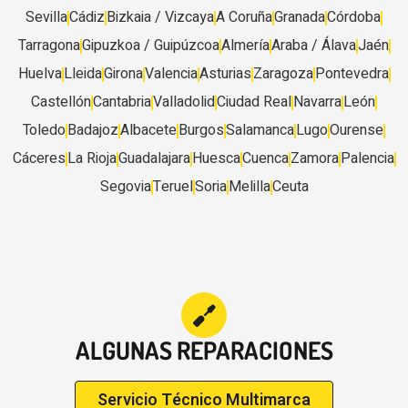
Sevilla
Cádiz
Bizkaia / Vizcaya
A Coruña
Granada
Córdoba
Tarragona
Gipuzkoa / Guipúzcoa
Almería
Araba / Álava
Jaén
Huelva
Lleida
Girona
Valencia
Asturias
Zaragoza
Pontevedra
Castellón
Cantabria
Valladolid
Ciudad Real
Navarra
León
Toledo
Badajoz
Albacete
Burgos
Salamanca
Lugo
Ourense
Cáceres
La Rioja
Guadalajara
Huesca
Cuenca
Zamora
Palencia
Segovia
Teruel
Soria
Melilla
Ceuta
ALGUNAS REPARACIONES
Servicio Técnico Multimarca