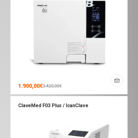
1.900,00
€
3.420,00
€
ClaveMed F03 Plus / IcanClave