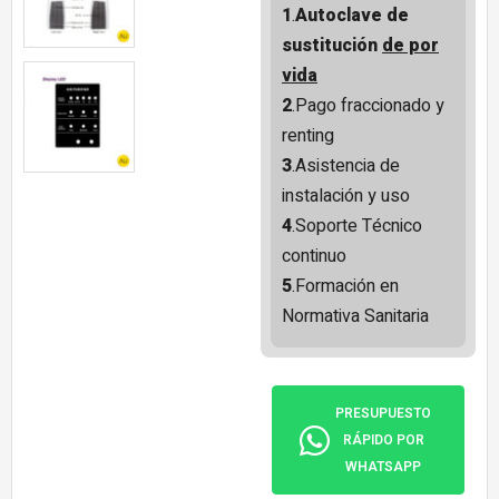
1
.
Autoclave de
sustitución
de por
vida
2
.Pago fraccionado y
renting
3
.Asistencia de
instalación y uso
4
.Soporte Técnico
continuo
5
.Formación en
Normativa Sanitaria
PRESUPUESTO
RÁPIDO POR
WHATSAPP