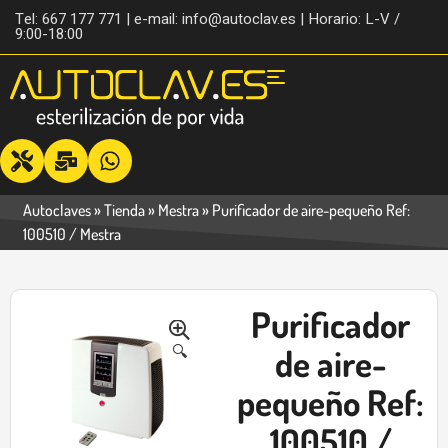
Tel: 667 177 771 | e-mail: info@autoclav.es | Horario: L-V /
9:00-18:00
Autoclaves
»
Tienda
»
Mestra
»
Purificador de aire-pequeño Ref:
100510 / Mestra
Purificador
-17%
🔍
de aire-
pequeño Ref:
100510 /