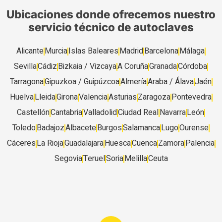
Ubicaciones donde ofrecemos nuestro
servicio técnico de autoclaves
Alicante
Murcia
Islas Baleares
Madrid
Barcelona
Málaga
Sevilla
Cádiz
Bizkaia / Vizcaya
A Coruña
Granada
Córdoba
Tarragona
Gipuzkoa / Guipúzcoa
Almería
Araba / Álava
Jaén
Huelva
Lleida
Girona
Valencia
Asturias
Zaragoza
Pontevedra
Castellón
Cantabria
Valladolid
Ciudad Real
Navarra
León
Toledo
Badajoz
Albacete
Burgos
Salamanca
Lugo
Ourense
Cáceres
La Rioja
Guadalajara
Huesca
Cuenca
Zamora
Palencia
Segovia
Teruel
Soria
Melilla
Ceuta