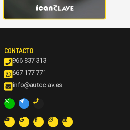
CONTACTO
966 837 313
667 177 771
info@autoclav.es