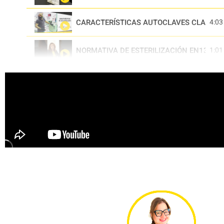
CARACTERÍSTICAS AUTOCLAVES CLASE B
4:03
NORMATIVA DE ESTERILIZACIÓN EN13060
1:01
¿POR QUÉ SALEN HINCHADAS LAS BOLSA
0:54
CÓMO DESBLOQUEAR PUERTA DEL AUTOC
0:50
CÓMO CAMBIAR EL PAPEL DE LA IMPRESO
0:24
CÓMO LIMPIAR LA CÁMARA DE TU AUTOC
0:28
ELEGIR EL CICLO ADECUADO DE TU AUTOC
0:52