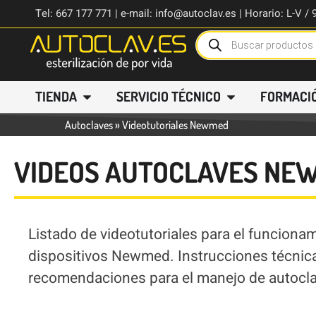
Tel: 667 177 771 | e-mail: info@autoclav.es | Horario: L-V / 
TIENDA
SERVICIO TÉCNICO
FORMACI
Autoclaves
»
Videotutoriales Newmed
VIDEOS AUTOCLAVES NE
Listado de videotutoriales para el funciona
dispositivos Newmed. Instrucciones técnica
recomendaciones para el manejo de autocl