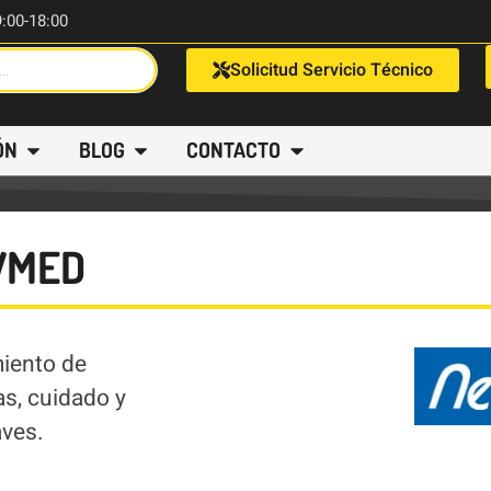
9:00-18:00
Solicitud Servicio Técnico
ÓN
BLOG
CONTACTO
WMED
miento de
s, cuidado y
aves.