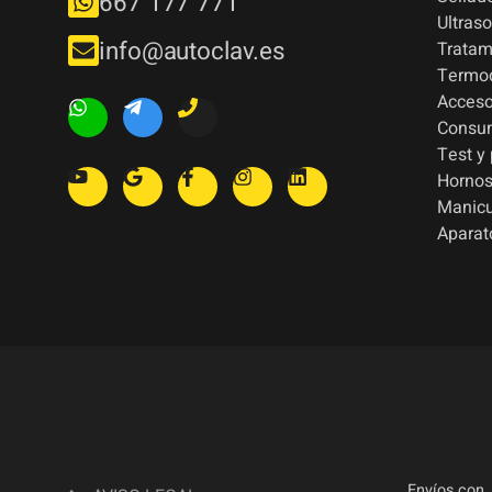
667 177 771
Ultras
info@autoclav.es
Tratam
Termod
Acceso
Consu
Test y
Hornos
Manic
Aparat
Envíos con