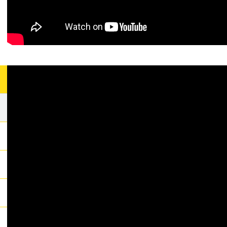
 DE TU AUTOCLAVE?
CLASE S, N Y B