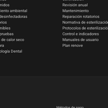
onidos
Revisión anual
iento ambiental
Mantenimiento
esinfectadoras
Reparación rotatorios
rios
Normativa de esterilizació
mibles
Protocolos de esterilizaci
 pruebas
Control e indicadores
 de calor seco
Manuales de usuario
ura
Plan renove
ología Dental
Métodos de pago