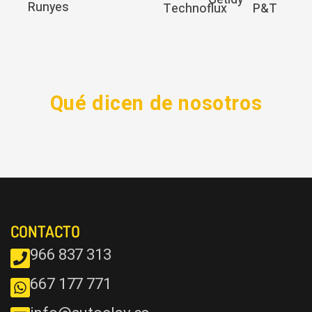
Runyes
Technoflux
P&T
Qué dicen de nosotros
CONTACTO
966 837 313
667 177 771