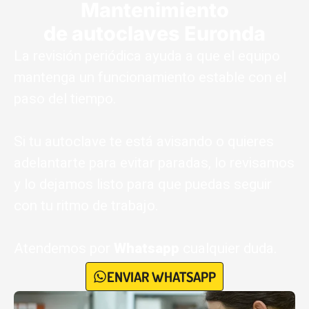
Mantenimiento
de autoclaves Euronda
La revisión periódica ayuda a que el equipo
mantenga un funcionamiento estable con el
paso del tiempo.
Si tu autoclave te está avisando o quieres
adelantarte para evitar paradas, lo revisamos
y lo dejamos listo para que puedas seguir
con tu ritmo de trabajo.
Atendemos por
W
hatsapp
cualquier duda.
ENVIAR WHATSAPP