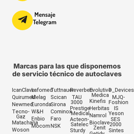
Mensaje
Telegram
Marcas para las que disponemos
de servicio técnico de autoclaves
IcanClave
Lafomed
Tuttnauer
Reverberi
Evolutive
D_Device
Medica
Quirumed
Melag
Scican
TAU
MJQ-
Kinefis
3000
Foshion
Newmed
Euronda
Sirona
Prestige
Herbitas
IS
Tecno-
W&H
Cominox
Medical
Yeson
Namrol
Gaz
Enbio
Faro
Acteon-
SES
Matachana
Bioclave
Satelec
2000
Mocom
NSK
Zenit
Woson
Sturdy
Sintes
Getidy