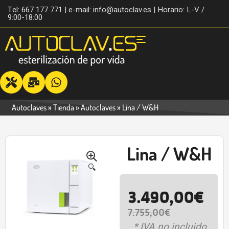
Tel: 667 177 771 | e-mail: info@autoclav.es | Horario: L-V /
9:00-18:00
Autoclaves
»
Tienda
»
Autoclaves
»
Lina / W&H
Lina / W&H
-55%
🔍
3.490,00
€
7.755,00
€
* IVA no incluido.