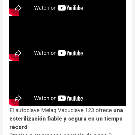
El autoclave Melag Vacuclave 123 ofrece
una
esterilización fiable y segura en un tiempo
récord
.