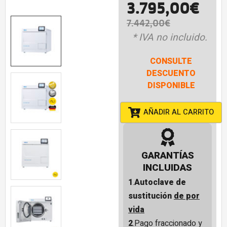
3.795,00
€
7.442,00
€
* IVA no incluido.
CONSULTE
DESCUENTO
DISPONIBLE
AÑADIR AL CARRITO
GARANTÍAS
INCLUIDAS
1
.
Autoclave de
sustitución
de por
vida
2
.Pago fraccionado y