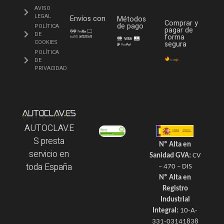
AVISO
LEGAL
Envíos con
Métodos
Comprar y
de pago
POLÍTICA
pagar de
DE
forma
COOKIES
segura
POLÍTICA
DE
PRIVACIDAD
AUTOCLAV.E
S presta
Nº Alta en
servicio en
Sanidad GVA:
CV
toda España
– 470 – DIS
Nº Alta en
Registro
Industrial
Integral:
10-A-
331-03141838