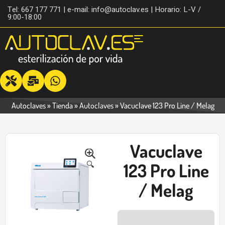
Tel: 667 177 771 | e-mail: info@autoclav.es | Horario: L-V /
9:00-18:00
Autoclaves
»
Tienda
»
Autoclaves
»
Vacuclave 123 Pro Line / Melag
Vacuclave
-49%
🔍
123 Pro Line
/ Melag