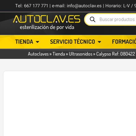
Tel: 667 177 771 | e-mail: info@autoclav.es | Horario: L-V / 
TIENDA
SERVICIO TÉCNICO
FORMACI
Autoclaves
»
Tienda
»
Ultrasonidos
»
Calypso Ref: 080422 
-8%