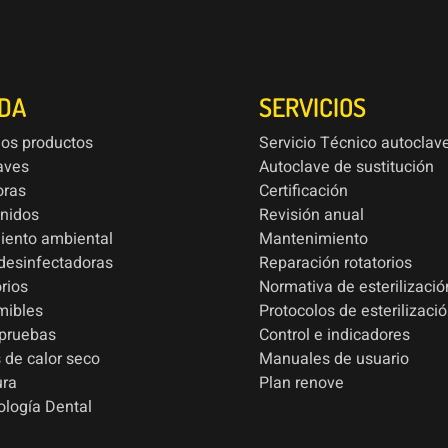
NDA
SERVICIOS
los productos
Servicio Técnico autoclav
aves
Autoclave de sustitución
oras
Certificación
onidos
Revisión anual
iento ambiental
Mantenimiento
esinfectadoras
Reparación rotatorios
rios
Normativa de esterilizació
mibles
Protocolos de esterilizaci
 pruebas
Control e indicadores
 de calor seco
Manuales de usuario
ura
Plan renove
ología Dental