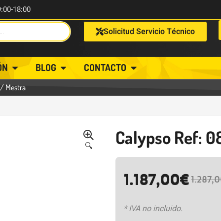
9:00-18:00
Solicitud Servicio Técnico
ÓN
BLOG
CONTACTO
/ Mestra
Calypso Ref: 0
🔍
1.187,00
€
1.287,
* IVA no incluido.