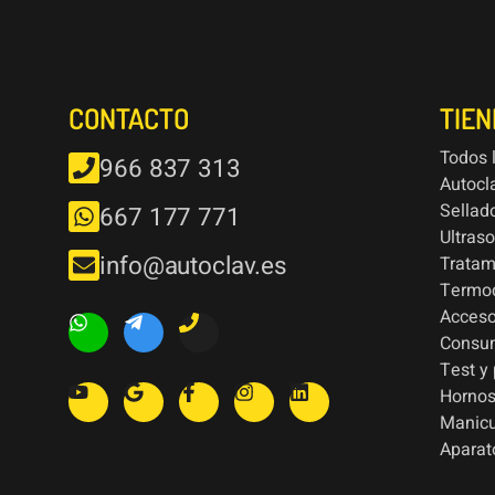
CONTACTO
TIE
Todos 
966 837 313
Autocl
Sellad
667 177 771
Ultras
info@autoclav.es
Tratam
Termod
Acceso
Consu
Test y
Hornos
Manic
Aparat