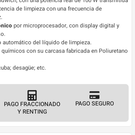
ndwich, con una potencia real de 100 W transmitida
tencia de limpieza con una frecuencia de
.
ónico
por microprocesador, con display digital y
so.
 automático del líquido de limpieza.
s químicos con su carcasa fabricada en Poliuretano
cuba; desagüe; etc.
PAGO SEGURO
PAGO FRACCIONADO
Y RENTING