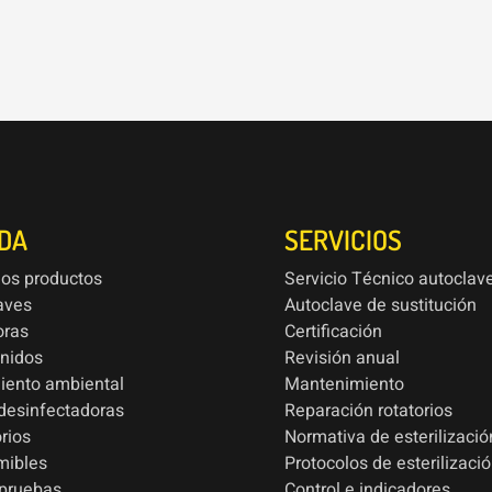
NDA
SERVICIOS
los productos
Servicio Técnico autoclav
aves
Autoclave de sustitución
oras
Certificación
onidos
Revisión anual
iento ambiental
Mantenimiento
esinfectadoras
Reparación rotatorios
rios
Normativa de esterilizació
mibles
Protocolos de esterilizaci
 pruebas
Control e indicadores