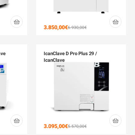
3.850,00
€
6.930,00
€
ave
IcanClave D Pro Plus 29 /
IcanClave
3.095,00
€
5.570,00
€