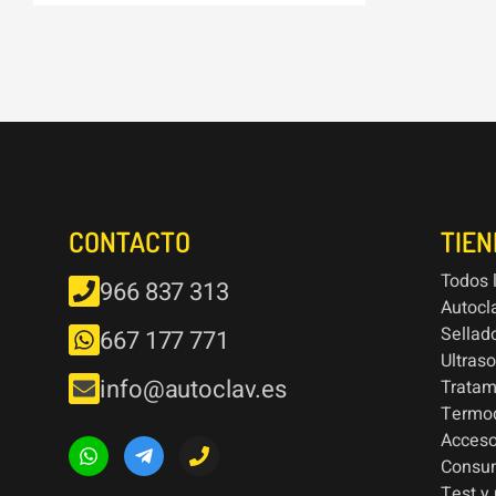
CONTACTO
TIE
Todos 
966 837 313
Autocl
Sellad
667 177 771
Ultras
info@autoclav.es
Tratam
Termod
Acceso
Consu
Test y