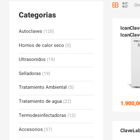
Categorias
IcanClav
Autoclaves
(120)
IcanClav
Hornos de calor seco
(5)
Ultrasonidos
(19)
Selladoras
(19)
Tratamiento Ambiental
(5)
Tratamiento de agua
(22)
1.900,0
Termodesinfectadoras
(12)
Accesorios
(57)
ClaveLab