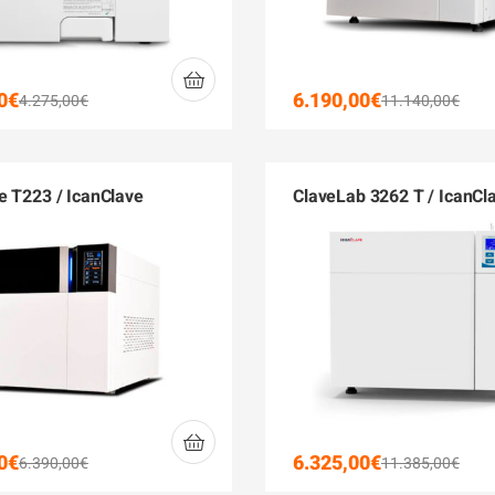
0
€
6.190,00
€
4.275,00
€
11.140,00
€
e T223 / IcanClave
ClaveLab 3262 T / IcanCl
0
€
6.325,00
€
6.390,00
€
11.385,00
€