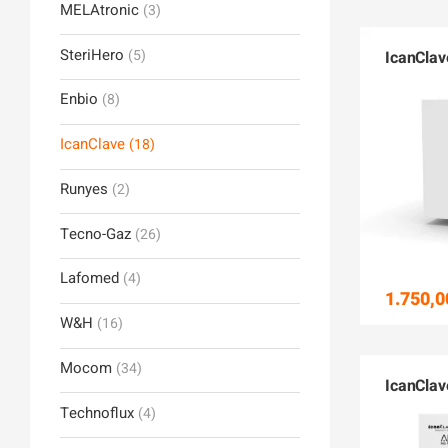
MELAtronic
(3)
SteriHero
(5)
IcanClav
Enbio
(8)
IcanClave
(18)
Runyes
(2)
Tecno-Gaz
(26)
Lafomed
(4)
1.750,0
W&H
(16)
Mocom
(34)
IcanClav
Technoflux
(4)