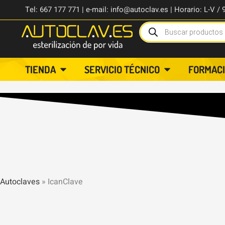
Tel: 667 177 771 | e-mail: info@autoclav.es | Horario: L-V / 
TIENDA
SERVICIO TÉCNICO
FORMAC
Autoclaves
»
IcanClave