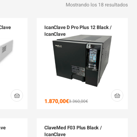
Mostrando los 18 resultados
Clave
IcanClave D Pro Plus 12 Black /
IcanClave
1.870,00
€
3.360,00
€
ave
ClaveMed F03 Plus Black /
IcanClave