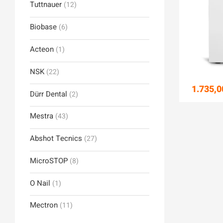
Tuttnauer
(12)
Biobase
(6)
Acteon
(1)
NSK
(22)
1.735,0
Dürr Dental
(2)
Mestra
(43)
Abshot Tecnics
(27)
MicroSTOP
(8)
O Nail
(1)
Mectron
(11)