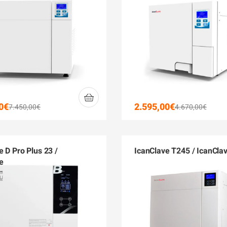
0
€
2.595,00
€
7.450,00
€
4.670,00
€
e D Pro Plus 23 /
IcanClave T245 / IcanCla
e