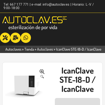
Tel: 667 177 771 | e-mail: info@autoclav.es | Horario: L-V /
9:00-18:00
Autoclaves
»
Tienda
»
Autoclaves
»
IcanClave STE-18-D / IcanClave
IcanClave
-44%
🔍
STE-18-D /
IcanClave