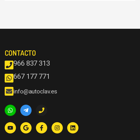
CONTACTO
966 837 313
667 177 771
info@autoclav.es