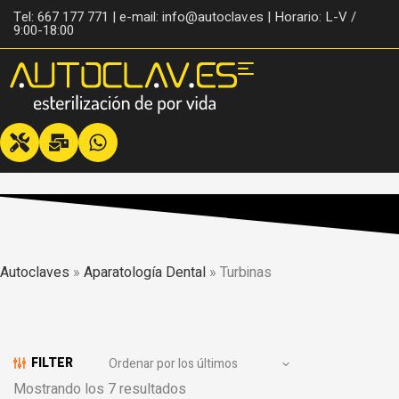
Tel: 667 177 771 | e-mail: info@autoclav.es | Horario: L-V /
9:00-18:00
Autoclaves
»
Aparatología Dental
»
Turbinas
FILTER
Mostrando los 7 resultados