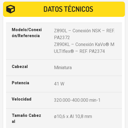
DATOS TÉCNICOS
Modelo/Conexi
Z890L – Conexión NSK – REF.
Ón/Referencia
PA2372
Z890KL – Conexión KaVo® M
ULTIflex® – REF. PA2374
Cabezal
Miniatura
Potencia
41 W
Velocidad
320.000-400.000 min-1
Tamaño Cabez
ø10,6 x Al 10,8 mm
Al