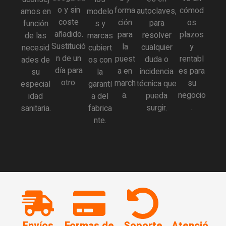
o y sin
forma
cómod
autoclaves,
amos en
modelo
coste
ción
os
para
función
s y
añadido.
para
plazos
resolver
de las
marcas
Sustitució
la
y
cualquier
necesid
cubiert
n de un
puest
rentabl
duda o
ades de
os con
día para
a en
es para
incidencia
su
la
otro.
march
su
técnica que
especial
garantí
a.
negocio
pueda
idad
a del
.
surgir.
sanitaria.
fabrica
nte.
Envíos
Formas de
Soporte
Atenció