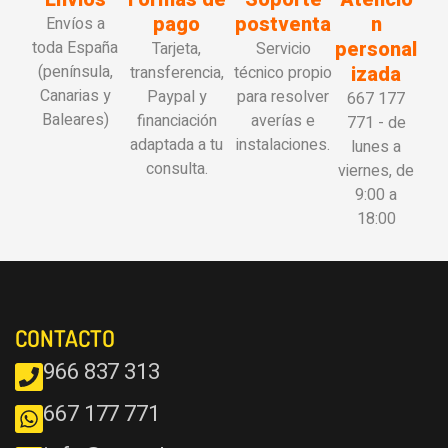
pago
postventa
n
Envíos a
personal
toda España
Tarjeta,
Servicio
(península,
izada
transferencia,
técnico propio
Canarias y
Paypal y
para resolver
667 177
Baleares)
financiación
averías e
771 - de
adaptada a tu
instalaciones.
lunes a
consulta.
viernes, de
9:00 a
18:00
CONTACTO
966 837 313
667 177 771