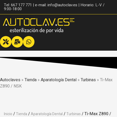
Tel: 667 177 771 | e-mail: info@autoclav.es | Horario: L-V /
9:00-18:00
Autoclaves
»
Tienda
»
Aparatología Dental
»
Turbinas
»
Ti-Max
Z890 / NSK
/
/
/
/ Ti-Max Z890 /
Inicio
Tienda
Aparatología Dental
Turbinas