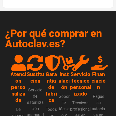
¿Por qué comprar en
Autoclav.es?
Atenci
Sustitu
Gara
Inst
Servicio
Finan
ón
ción
ntía
alaci
técnico
ciació
perso
de
ón
personal
n
Servicio
naliza
fábri
izado
de
Sopor
Pague
da
ca
esteriliza
te
su
Técnicos
ción
técnic
autocla
profesional
Le
Todos
asegurad
o y
ve en
es en
aconsej
los