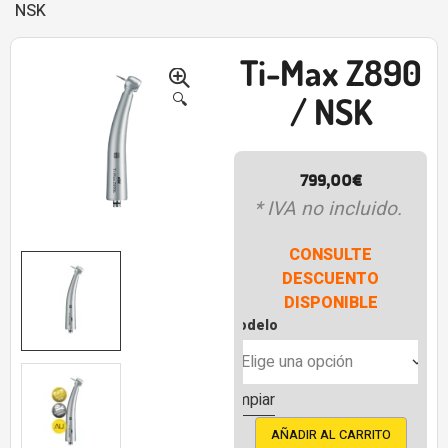
NSK
Ti-Max Z890
-54%
🔍
/ NSK
799,00
€
* IVA no incluido.
CONSULTE
DESCUENTO
DISPONIBLE
Modelo
Limpiar
AÑADIR AL CARRITO