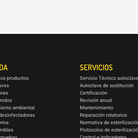
NDA
SERVICIOS
los productos
Servicio Técnico autoclav
aves
Autoclave de sustitución
oras
Certificación
onidos
Revisión anual
iento ambiental
Mantenimiento
esinfectadoras
Reparación rotatorios
rios
Normativa de esterilizació
mibles
Protocolos de esterilizaci
 pruebas
Control e indicadores