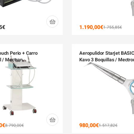
5
€
1.190,00
€
1.755,85
€
uch Perio + Carro
Aeropulidor Starjet BASIC
l / Mectron
Kavo 3 Boquillas / Mectro
0
€
980,00
€
8.790,00
€
1.517,82
€