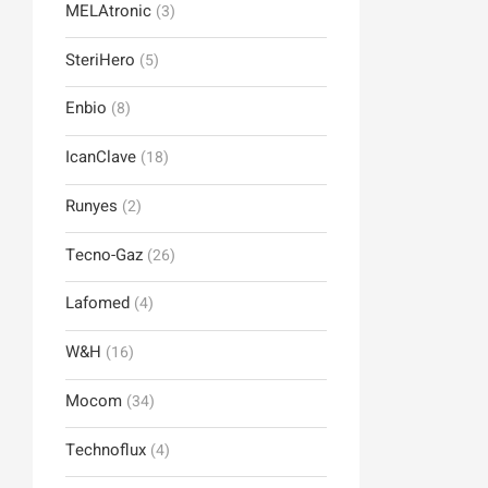
MELAtronic
(3)
SteriHero
(5)
Enbio
(8)
IcanClave
(18)
Runyes
(2)
Tecno-Gaz
(26)
Lafomed
(4)
W&H
(16)
Mocom
(34)
Technoflux
(4)