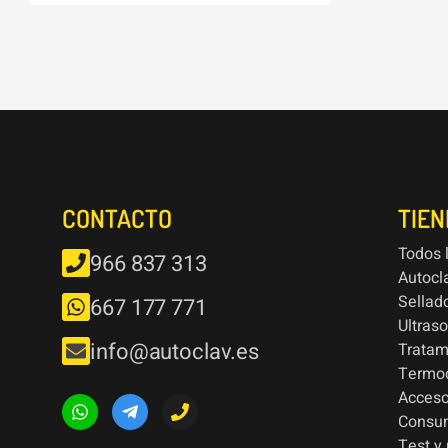
CONTACTO
TIE
Todos 
966 837 313
Autocl
Sellad
667 177 771
Ultras
info@autoclav.es
Tratam
Termod
Acceso
Consu
Test y