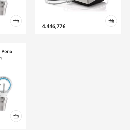
4.446,77
€
 Perio
n