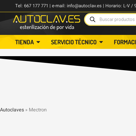
Tel: 667 177 771 | e-mail: info@autoclav.es | Horario: L-V / 
TIENDA
SERVICIO TÉCNICO
FORMAC
Autoclaves
»
Mectron