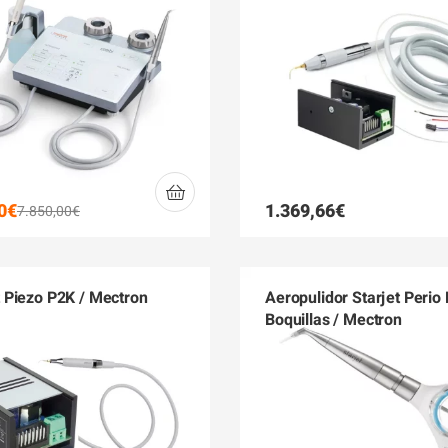
0
€
1.369,66
€
7.850,00
€
Piezo P2K / Mectron
Aeropulidor Starjet Perio
Boquillas / Mectron