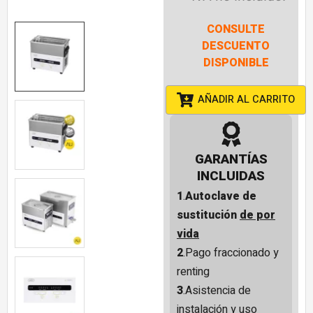
CONSULTE
DESCUENTO
DISPONIBLE
AÑADIR AL CARRITO
GARANTÍAS
INCLUIDAS
1
.
Autoclave de
sustitución
de por
vida
2
.Pago fraccionado y
renting
3
.Asistencia de
instalación y uso