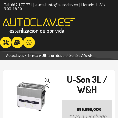
Tel: 667 177 771 | e-mail: info@autoclav.es | Horario: L-V /
9:00-18:00
Autoclaves
»
Tienda
»
Ultrasonidos
»
U-Son 3L / W&H
U-Son 3L /
🔍
W&H
999.999,00
€
* IVA no incluido.