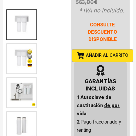
563,00
€
* IVA no incluido.
CONSULTE
DESCUENTO
DISPONIBLE
AÑADIR AL CARRITO
GARANTÍAS
INCLUIDAS
1
.
Autoclave de
sustitución
de por
vida
2
.Pago fraccionado y
renting