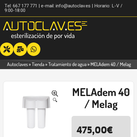
Tel: 667 177 771 | e-mail: info@autoclav.es | Horario: L-V /
9:00-18:00
Autoclaves
»
Tienda
»
Tratamiento de agua
»
MELAdem 40 / Melag
MELAdem 40
-16%
🔍
/ Melag
475,00
€