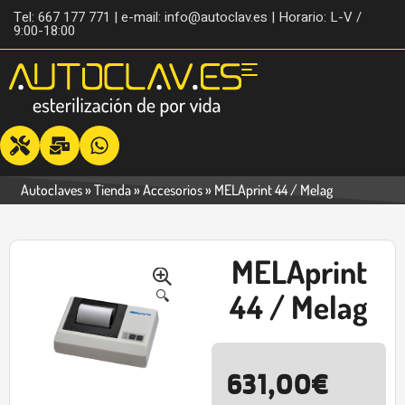
Tel: 667 177 771 | e-mail: info@autoclav.es | Horario: L-V /
9:00-18:00
Autoclaves
»
Tienda
»
Accesorios
»
MELAprint 44 / Melag
MELAprint
-15%
🔍
44 / Melag
631,00
€