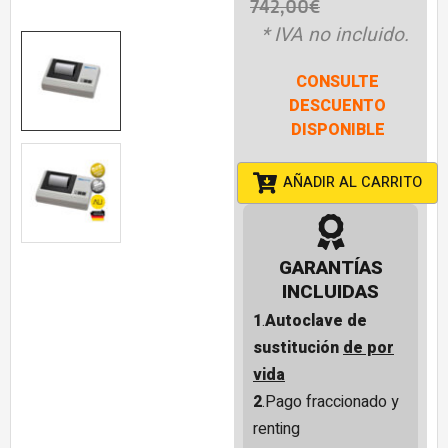
742,00
€
* IVA no incluido.
CONSULTE
DESCUENTO
DISPONIBLE
AÑADIR AL CARRITO
GARANTÍAS
INCLUIDAS
1
.
Autoclave de
sustitución
de por
vida
2
.Pago fraccionado y
renting