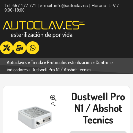
Tel: 667 177 771 | e-mail: info@autoclav.es | Horario: L-V /
9:00-18:00
Autoclaves
»
Tienda
»
Protocolos esterilización
»
Control e
indicadores
»
Dustwell Pro N1 / Abshot Tecnics
Dustwell Pro
-17%
🔍
N1 / Abshot
Tecnics