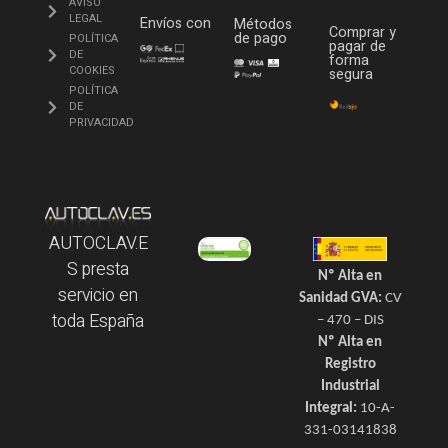
AVISO
LEGAL
Envíos con
Métodos
Comprar y
de pago
POLÍTICA
pagar de
DE
forma
COOKIES
segura
POLÍTICA
DE
PRIVACIDAD
AUTOCLAV.E
S presta
Nº Alta en
servicio en
Sanidad GVA:
CV
toda España
– 470 – DIS
Nº Alta en
Registro
Industrial
Integral:
10-A-
331-03141838