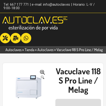
Tel: 667 177 771 | e-mail: info@autoclav.es | Horario: L-V /
9:00-18:00
Autoclaves
»
Tienda
»
Autoclaves
»
Vacuclave 118 S Pro Line / Melag
Vacuclave 118
-31%
🔍
S Pro Line /
Melag