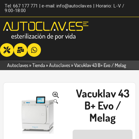
Tel: 667 177 771 | e-mail: info@autoclav.es | Horario: L-V /
9:00-18:00
Autoclaves
»
Tienda
»
Autoclaves
»
Vacuklav 43 B+ Evo / Melag
Vacuklav 43
-46%
🔍
B+ Evo /
Melag