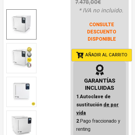
7.478,00
€
* IVA no incluido.
CONSULTE
DESCUENTO
DISPONIBLE
AÑADIR AL CARRITO
GARANTÍAS
INCLUIDAS
1
.
Autoclave de
sustitución
de por
vida
2
.Pago fraccionado y
renting