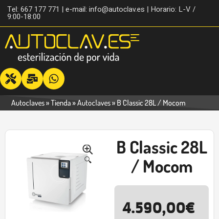
Tel: 667 177 771 | e-mail: info@autoclav.es | Horario: L-V /
9:00-18:00
Autoclaves
»
Tienda
»
Autoclaves
»
B Classic 28L / Mocom
B Classic 28L
-39%
🔍
/ Mocom
4.590,00
€