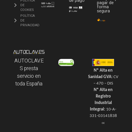
de pago
POLÍTICA
pagar de
DE
forma
COOKIES
segura
POLÍTICA
DE
PRIVACIDAD
AUTOCLAV.E
S presta
Nº Alta en
servicio en
Sanidad GVA:
CV
toda España
– 470 – DIS
Nº Alta en
Registro
Industrial
Integral:
10-A-
331-03141838