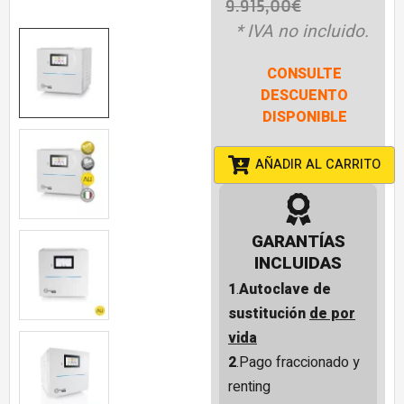
9.915,00
€
* IVA no incluido.
CONSULTE
DESCUENTO
DISPONIBLE
AÑADIR AL CARRITO
GARANTÍAS
INCLUIDAS
1
.
Autoclave de
sustitución
de por
vida
2
.Pago fraccionado y
renting