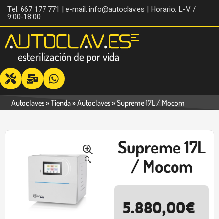
Tel: 667 177 771 | e-mail: info@autoclav.es | Horario: L-V /
9:00-18:00
Autoclaves
»
Tienda
»
Autoclaves
»
Supreme 17L / Mocom
Supreme 17L
-41%
🔍
/ Mocom
5.880,00
€