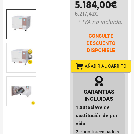
5.184,00
€
6.217,42
€
* IVA no incluido.
CONSULTE
DESCUENTO
DISPONIBLE
AÑADIR AL CARRITO
GARANTÍAS
INCLUIDAS
1
.
Autoclave de
sustitución
de por
vida
2
.Pago fraccionado y