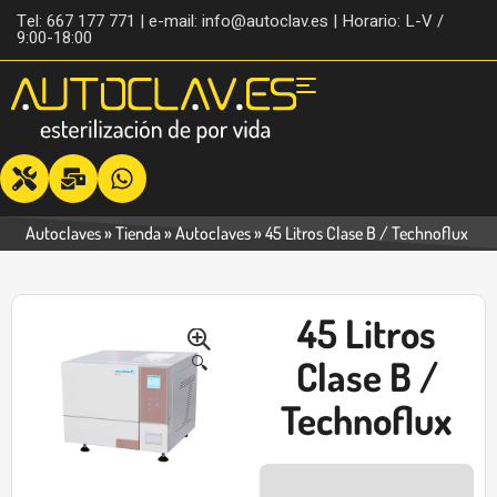
Tel: 667 177 771 | e-mail: info@autoclav.es | Horario: L-V /
9:00-18:00
Autoclaves
»
Tienda
»
Autoclaves
»
45 Litros Clase B / Technoflux
45 Litros
-17%
🔍
Clase B /
Technoflux