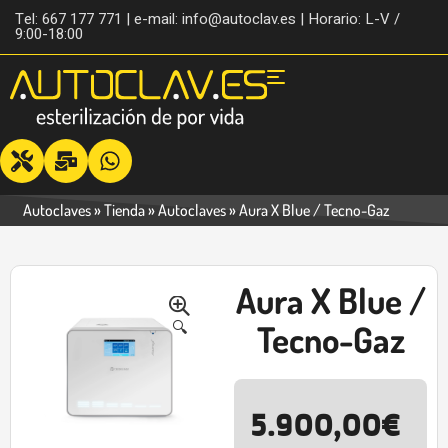
Tel: 667 177 771 | e-mail: info@autoclav.es | Horario: L-V /
9:00-18:00
Autoclaves
»
Tienda
»
Autoclaves
»
Aura X Blue / Tecno-Gaz
Aura X Blue /
-34%
🔍
Tecno-Gaz
5.900,00
€