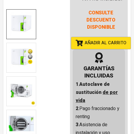
CONSULTE
DESCUENTO
DISPONIBLE
AÑADIR AL CARRITO
GARANTÍAS
INCLUIDAS
1
.
Autoclave de
sustitución
de por
vida
2
.Pago fraccionado y
renting
3
.Asistencia de
instalación y uso