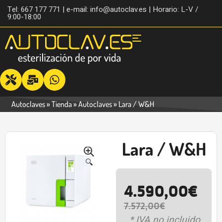
Tel: 667 177 771 | e-mail: info@autoclav.es | Horario: L-V /
9:00-18:00
Autoclaves
»
Tienda
»
Autoclaves
»
Lara / W&H
Lara / W&H
-39%
🔍
4.590,00
€
7.572,00
€
* IVA no incluido.