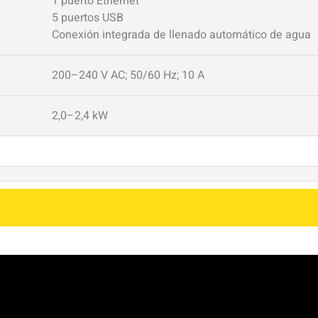
1 puerto Ethernet
5 puertos USB
Conexión integrada de llenado automático de agua
200–240 V AC; 50/60 Hz; 10 A
2,0–2,4 kW