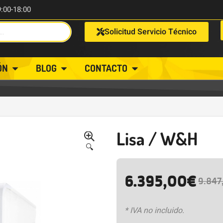
9:00-18:00
Solicitud Servicio Técnico
ÓN
BLOG
CONTACTO
Lisa / W&H
🔍
6.395,00
€
9.847
* IVA no incluido.