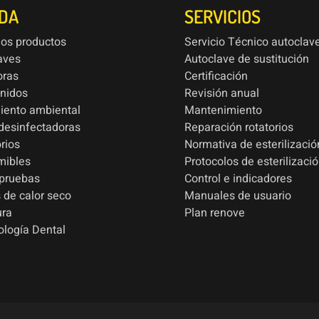
NDA
SERVICIOS
los productos
Servicio Técnico autoclav
aves
Autoclave de sustitución
oras
Certificación
onidos
Revisión anual
iento ambiental
Mantenimiento
esinfectadoras
Reparación rotatorios
rios
Normativa de esterilizació
mibles
Protocolos de esterilizaci
 pruebas
Control e indicadores
 de calor seco
Manuales de usuario
ura
Plan renove
ología Dental