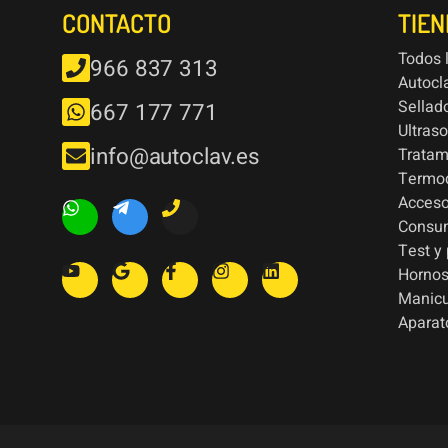
CONTACTO
TIE
Todos 
966 837 313
Autocl
Sellad
667 177 771
Ultras
info@autoclav.es
Tratam
Termod
Acceso
Consu
Test y
Hornos
Manic
Aparat