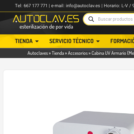
Tel: 667 177 771 | e-mail: info@autoclav.es | Horario: L-V / 
TIENDA
SERVICIO TÉCNICO
FORMACI
Autoclaves
»
Tienda
»
Accesorios
»
Cabina UV Armario (Me
-25%