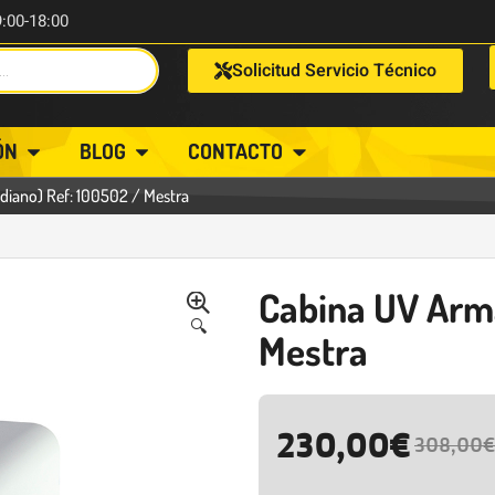
9:00-18:00
Solicitud Servicio Técnico
ÓN
BLOG
CONTACTO
diano) Ref: 100502 / Mestra
Cabina UV Arma
🔍
Mestra
230,00
€
308,00
€