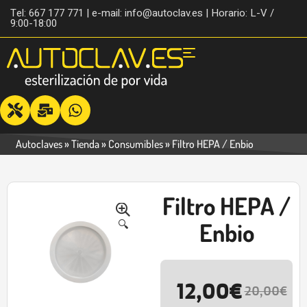
Tel: 667 177 771 | e-mail: info@autoclav.es | Horario: L-V /
9:00-18:00
Autoclaves
»
Tienda
»
Consumibles
»
Filtro HEPA / Enbio
Filtro HEPA /
-40%
🔍
Enbio
12,00
€
20,00
€