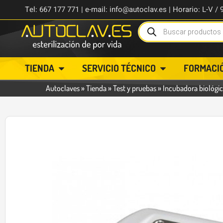
Tel: 667 177 771 | e-mail: info@autoclav.es | Horario: L-V / 
TIENDA
SERVICIO TÉCNICO
FORMACI
Autoclaves
»
Tienda
»
Test y pruebas
»
Incubadora biológi
-6%