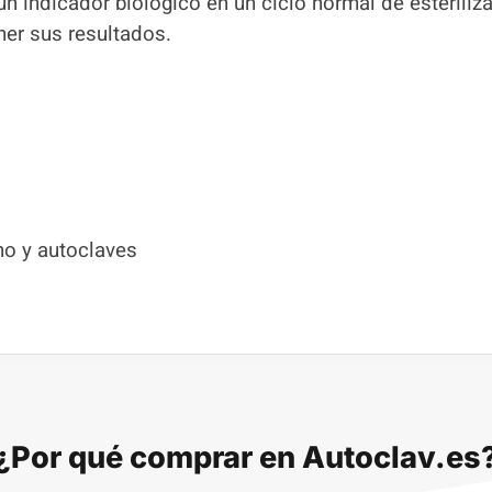
 un indicador biológico en un ciclo normal de esteril
ener sus resultados.
no y autoclaves
¿Por qué comprar en Autoclav.es