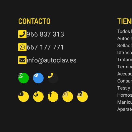
CONTACTO
TIE
Todos 
966 837 313
Autocl
Sellad
667 177 771
Ultras
info@autoclav.es
Tratam
Termod
Acceso
Consu
Test y
Hornos
Manic
Aparat