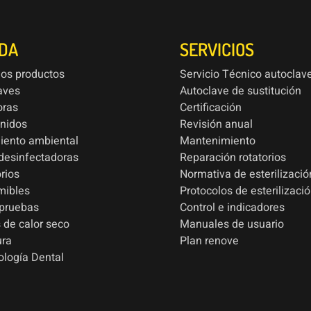
NDA
SERVICIOS
los productos
Servicio Técnico autoclav
aves
Autoclave de sustitución
oras
Certificación
onidos
Revisión anual
iento ambiental
Mantenimiento
esinfectadoras
Reparación rotatorios
rios
Normativa de esterilizació
mibles
Protocolos de esterilizaci
 pruebas
Control e indicadores
 de calor seco
Manuales de usuario
ura
Plan renove
ología Dental