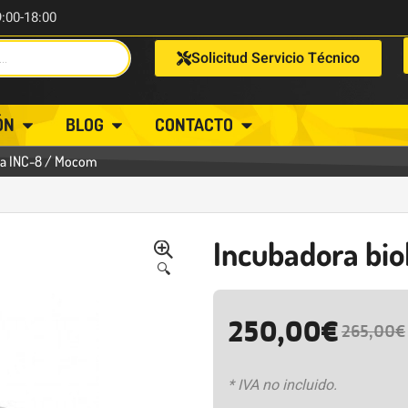
9:00-18:00
Solicitud Servicio Técnico
ÓN
BLOG
CONTACTO
ca INC-8 / Mocom
Incubadora bio
🔍
250,00
€
265,00
€
* IVA no incluido.