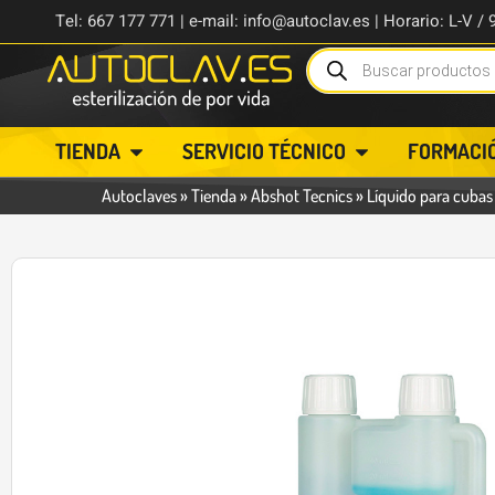
Tel: 667 177 771 | e-mail: info@autoclav.es | Horario: L-V / 
TIENDA
SERVICIO TÉCNICO
FORMACI
Autoclaves
»
Tienda
»
Abshot Tecnics
»
Líquido para cubas
-30%