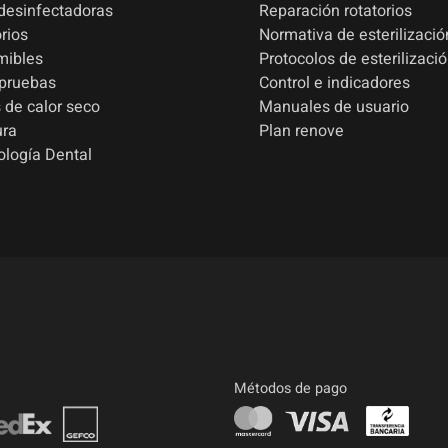
esinfectadoras
Reparación rotatorios
rios
Normativa de esterilizació
mibles
Protocolos de esterilizaci
 pruebas
Control e indicadores
 de calor seco
Manuales de usuario
ura
Plan renove
ología Dental
Métodos de pago