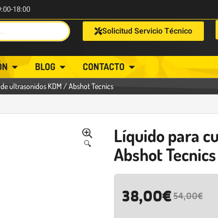
9:00-18:00
Solicitud Servicio Técnico
ÓN
BLOG
CONTACTO
 de ultrasonidos KDM / Abshot Tecnics
Líquido para c
🔍
Abshot Tecnics
38,00
€
54,00
€