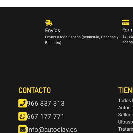
Form
Envíos
Tarjet
Envíos a toda España (península, Canarias y
adapta
Baleares)
CONTACTO
TIE
Todos 
966 837 313
Autocl
Sellad
667 177 771
Ultras
info@autoclav.es
Tratam