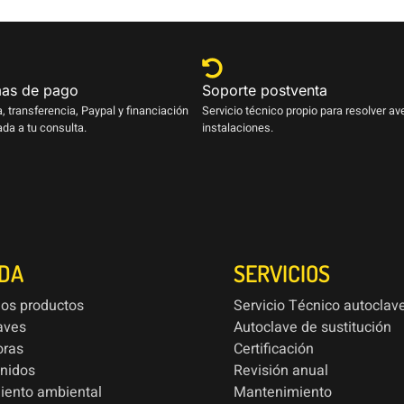
as de pago
Soporte postventa
a, transferencia, Paypal y financiación
Servicio técnico propio para resolver av
da a tu consulta.
instalaciones.
NDA
SERVICIOS
los productos
Servicio Técnico autoclav
aves
Autoclave de sustitución
oras
Certificación
onidos
Revisión anual
iento ambiental
Mantenimiento