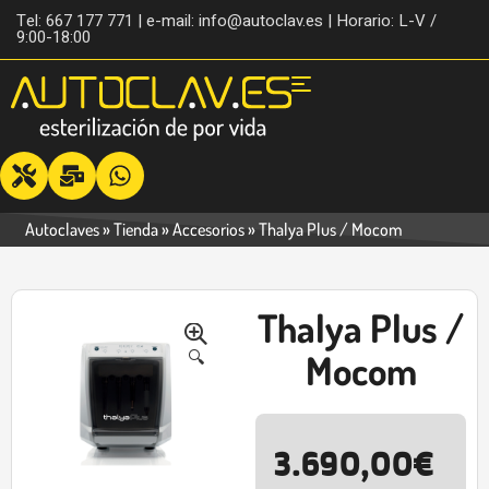
Tel: 667 177 771 | e-mail: info@autoclav.es | Horario: L-V /
9:00-18:00
Autoclaves
»
Tienda
»
Accesorios
»
Thalya Plus / Mocom
Thalya Plus /
-23%
🔍
Mocom
3.690,00
€