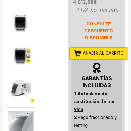
4.812,68
€
* IVA no incluido.
CONSULTE
DESCUENTO
DISPONIBLE
AÑADIR AL CARRITO
GARANTÍAS
INCLUIDAS
1
.
Autoclave de
sustitución
de por
vida
2
.Pago fraccionado y
renting