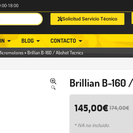
9:00-18:00
Solicitud Servicio Técnico
ÓN
BLOG
CONTACTO
Micromotores
»
Brillian B-160 / Abshot Tecnics
Brillian B-160 
🔍
145,00
€
174,00
€
* IVA no incluido.