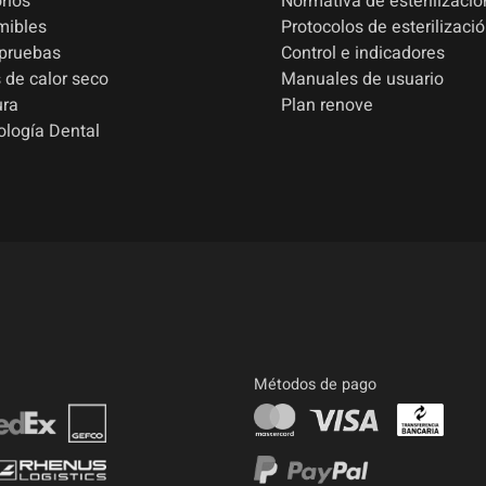
rios
Normativa de esterilizació
mibles
Protocolos de esterilizaci
 pruebas
Control e indicadores
 de calor seco
Manuales de usuario
ura
Plan renove
ología Dental
Métodos de pago