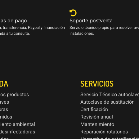
as de pago
Soporte postventa
a, transferencia, Paypal y financiación
Servicio técnico propio para resolver av
da a tu consulta.
instalaciones.
NDA
SERVICIOS
los productos
Servicio Técnico autoclav
aves
Autoclave de sustitución
oras
Certificación
onidos
Revisión anual
iento ambiental
Mantenimiento
esinfectadoras
Reparación rotatorios