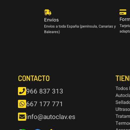
Form
Envíos
Tarjet
Envíos a toda España (península, Canarias y
adapta
Baleares)
CONTACTO
TIE
Todos 
966 837 313
Autocl
Sellad
667 177 771
Ultras
info@autoclav.es
Tratam
Termod