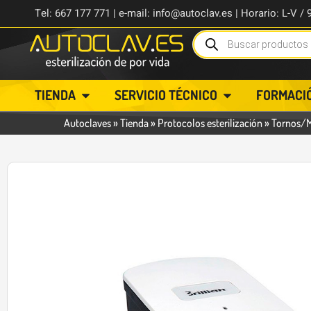
Tel: 667 177 771 | e-mail: info@autoclav.es | Horario: L-V / 
TIENDA
SERVICIO TÉCNICO
FORMACI
Autoclaves
»
Tienda
»
Protocolos esterilización
»
Tornos/
-17%