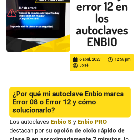
error 12 en
los
autoclaves
ENBIO
6 abril, 2023
12:56 pm
José
¿Por qué mi autoclave Enbio marca
Error 08 o Error 12 y cómo
solucionarlo?
Los autoclaves
Enbio S
y
Enbio PRO
destacan por su
opción de ciclo rápido de
clase B en aproximadamente 7 minutos,
lo