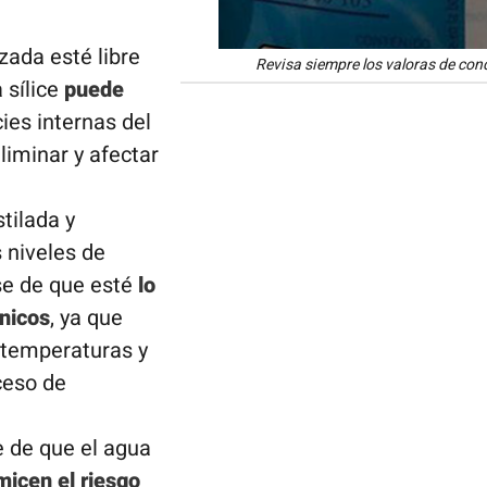
zada esté libre
Revisa siempre los valoras de con
 sílice
puede
ies internas del
eliminar y afectar
tilada y
 niveles de
se de que esté
lo
nicos
, ya que
 temperaturas y
ceso de
 de que el agua
icen el riesgo