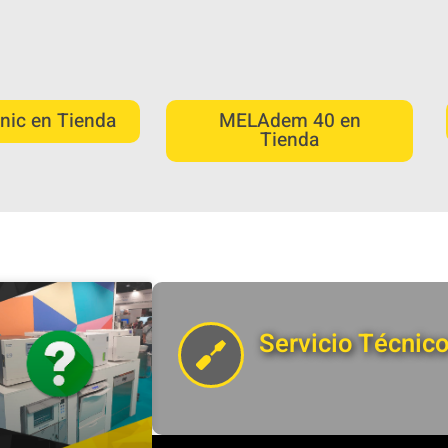
nic en Tienda
MELAdem 40 en
Tienda
Servicio Técnic