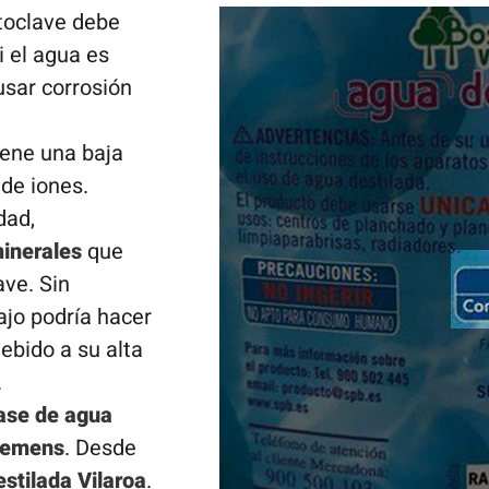
utoclave debe
Si el agua es
usar corrosión
iene una baja
 de iones.
dad,
minerales
que
ave. Sin
jo podría hacer
ebido a su alta
.
vase de agua
Siemens
. Desde
stilada Vilaroa
.