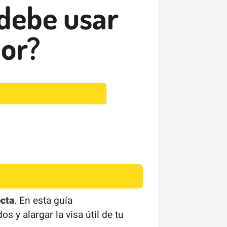
 debe usar
por?
ecta
. En esta guía
 y alargar la visa útil de tu