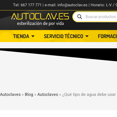
Tel: 667 177 771 | e-mail: info@autoclav.es | Horario: L-V / 
TIENDA
SERVICIO TÉCNICO
FORMAC
Autoclaves
»
Blog
»
Autoclaves
»
¿Qué tipo de agua debe usar 