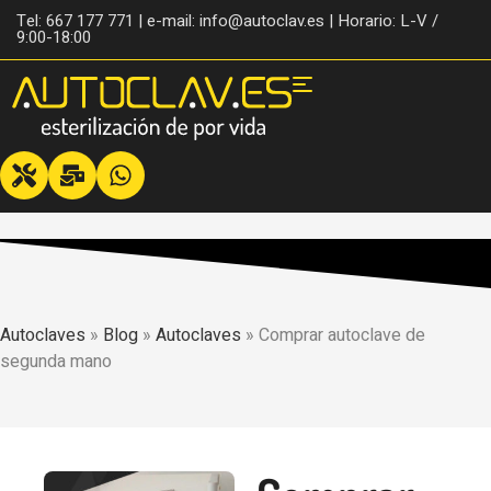
Tel: 667 177 771 | e-mail: info@autoclav.es | Horario: L-V /
9:00-18:00
Autoclaves
»
Blog
»
Autoclaves
»
Comprar autoclave de
segunda mano