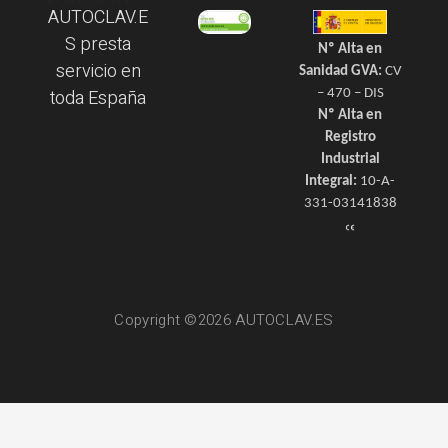
AUTOCLAV.E
S presta
Nº Alta en
servicio en
Sanidad GVA:
CV
toda España
– 470 – DIS
Nº Alta en
Registro
Industrial
Integral:
10-A-
331-03141838
Copyright ©2026 AUTOCLAV.ES