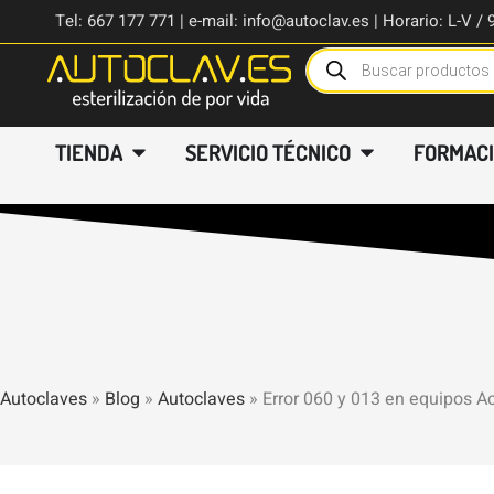
Tel: 667 177 771 | e-mail: info@autoclav.es | Horario: L-V / 
TIENDA
SERVICIO TÉCNICO
FORMAC
Autoclaves
»
Blog
»
Autoclaves
»
Error 060 y 013 en equipos A