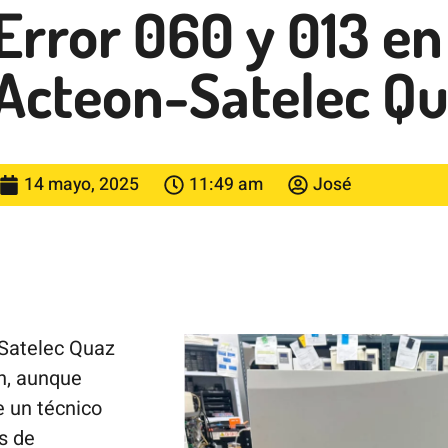
Error 060 y 013 en
Acteon-Satelec Q
14 mayo, 2025
11:49 am
José
 Satelec Quaz
n, aunque
e un técnico
s de