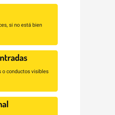
s, si no está bien
entradas
 o conductos visibles
nal