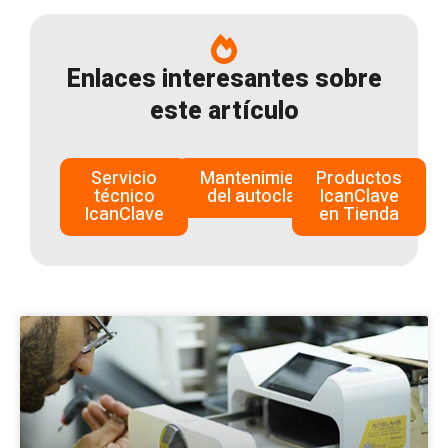
Enlaces interesantes sobre
este artículo
Servicio
Mantenimiento
Productos
técnico
del autoclave
IcanClave
IcanClave
en Tienda