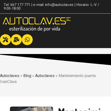
Tel: 667 177 771 | e-mail: info@autoclav.es | Horario: L-V /
9:00-18:00
Autoclaves
»
Blog
»
Autoclaves
»
Mantenimiento puerta
IcanClave