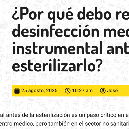
¿Por qué debo re
desinfección me
instrumental an
esterilizarlo?
25 agosto, 2025
10:27 am
José
l antes de la esterilización es un paso crítico en
centro médico, pero también en el sector no sanitar