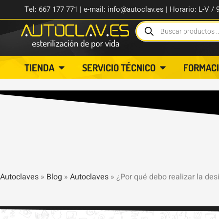
Tel: 667 177 771 | e-mail: info@autoclav.es | Horario: L-V / 
TIENDA
SERVICIO TÉCNICO
FORMAC
Autoclaves
»
Blog
»
Autoclaves
»
¿Por qué debo realizar la des