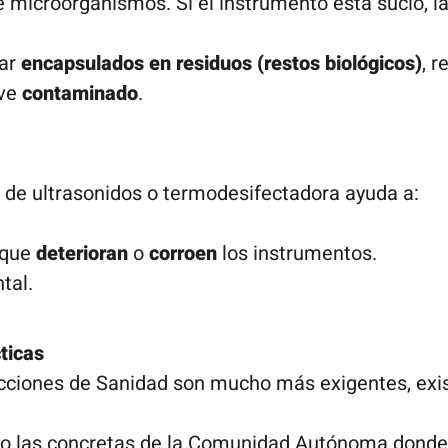
e microorganismos. Si el instrumento está sucio, la
dar
encapsulados en residuos (restos biológicos)
, r
ave
contaminado
.
de ultrasonidos o termodesifectadora ayuda a:
 que
deterioran
o
corroen
los instrumentos.
tal.
ticas
pecciones de Sanidad son mucho más exigentes, exis
 las concretas de la Comunidad Autónoma donde t