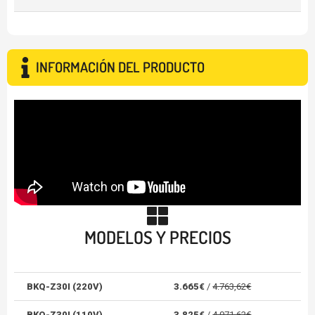
INFORMACIÓN DEL PRODUCTO
MODELOS Y PRECIOS
BKQ-Z30I (220V)
3.665€
/
4.763,62€
BKQ-Z30I (110V)
3.825€
/
4.971,62€