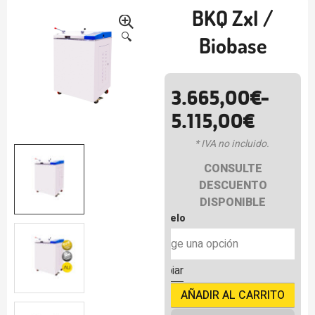
BKQ ZxI /
-23%
🔍
Biobase
3.665,00
€
-
5.115,00
€
* IVA no incluido.
CONSULTE
DESCUENTO
DISPONIBLE
modelo
Limpiar
AÑADIR AL CARRITO