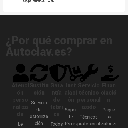
fuga eléctrica.
¿Por qué comprar en
Autoclav.es?
Atenci
Sustitu
Gara
Inst
Servicio
Finan
ón
ción
ntía
alaci
técnico
ciació
perso
de
ón
personal
n
Servicio
naliza
fábri
izado
de
Sopor
Pague
da
ca
esteriliza
te
su
Técnicos
ción
técnic
autocla
profesional
Le
Todos