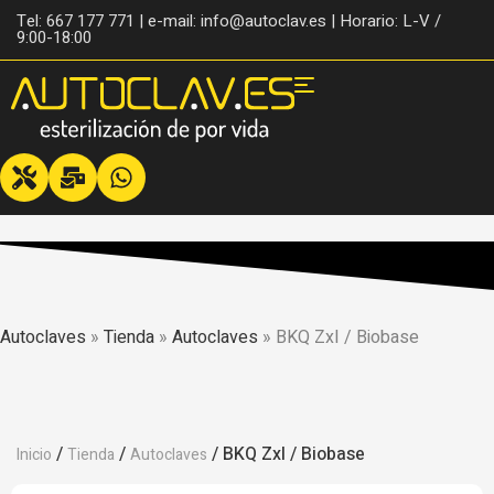
Tel: 667 177 771 | e-mail: info@autoclav.es | Horario: L-V /
9:00-18:00
Autoclaves
»
Tienda
»
Autoclaves
»
BKQ ZxI / Biobase
/
/
/ BKQ ZxI / Biobase
Inicio
Tienda
Autoclaves