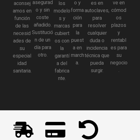
asegurad
o y
ve en
es en
aconsej
los
o y sin
forma
cómod
autoclaves,
amos en
modelo
coste
ción
os
para
función
s y
añadido.
para
plazos
resolver
de las
marcas
Sustitució
la
y
cualquier
necesid
cubiert
n de un
puest
rentabl
duda o
ades de
os con
día para
a en
es para
incidencia
su
la
otro.
march
su
técnica que
especial
garantí
a.
negocio
pueda
idad
a del
.
surgir.
sanitaria.
fabrica
nte.