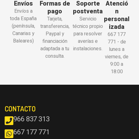
Envíos
Formas de
Soporte
Atenció
pago
postventa
n
Envíos a
personal
toda España
Tarjeta,
Servicio
(península,
izada
transferencia,
técnico propio
Canarias y
Paypal y
para resolver
667 177
Baleares)
financiación
averías e
771 - de
adaptada a tu
instalaciones.
lunes a
consulta.
viernes, de
9:00 a
18:00
CONTACTO
966 837 313
667 177 771