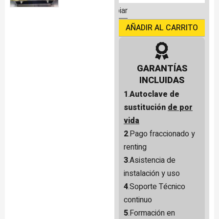
Limpiar
AÑADIR AL CARRITO
GARANTÍAS
INCLUIDAS
1
.
Autoclave de
sustitución
de por
vida
2
.Pago fraccionado y
renting
3
.Asistencia de
instalación y uso
4
.Soporte Técnico
continuo
5
.Formación en