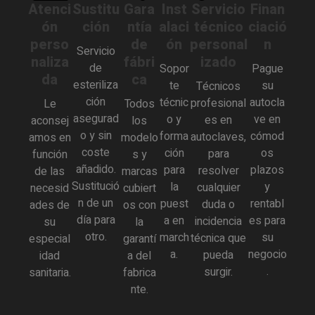
Atenci
Sustitu
Gara
Inst
Servicio
Finan
ón
ción
ntía
alaci
técnico
ciació
perso
de
ón
personal
n
Servicio
naliza
fábri
izado
de
Sopor
Pague
da
ca
esteriliza
te
su
Técnicos
ción
técnic
autocla
profesional
Le
Todos
asegurad
o y
ve en
es en
aconsej
los
o y sin
forma
cómod
autoclaves,
amos en
modelo
coste
ción
os
para
función
s y
añadido.
para
plazos
resolver
de las
marcas
Sustitució
la
y
cualquier
necesid
cubiert
n de un
puest
rentabl
duda o
ades de
os con
día para
a en
es para
incidencia
su
la
otro.
march
su
técnica que
especial
garantí
a.
negocio
pueda
idad
a del
.
surgir.
sanitaria.
fabrica
nte.