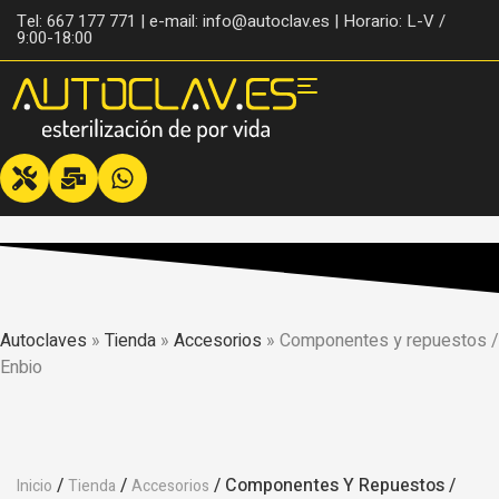
Tel: 667 177 771 | e-mail: info@autoclav.es | Horario: L-V /
9:00-18:00
Autoclaves
»
Tienda
»
Accesorios
»
Componentes y repuestos /
Enbio
/
/
/ Componentes Y Repuestos /
Inicio
Tienda
Accesorios