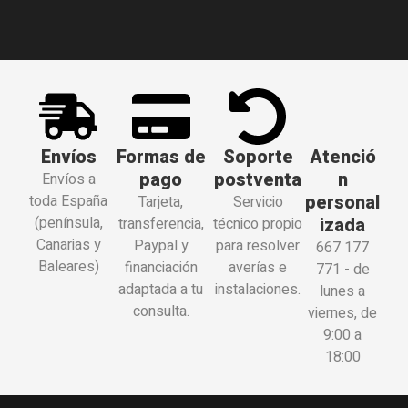
Envíos
Formas de
Soporte
Atenció
pago
postventa
n
Envíos a
personal
toda España
Tarjeta,
Servicio
(península,
izada
transferencia,
técnico propio
Canarias y
Paypal y
para resolver
667 177
Baleares)
financiación
averías e
771 - de
adaptada a tu
instalaciones.
lunes a
consulta.
viernes, de
9:00 a
18:00