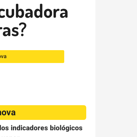
ncubadora
ras?
ova
nova
 los indicadores biológicos