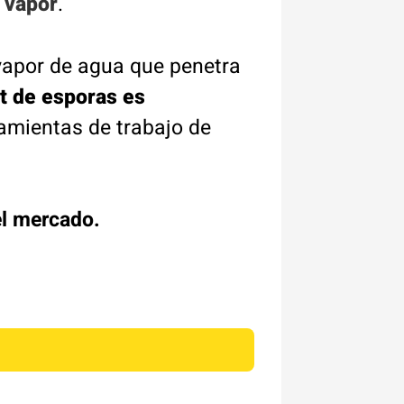
a vapor
.
vapor de agua que penetra
st de esporas es
amientas de trabajo de
l mercado.