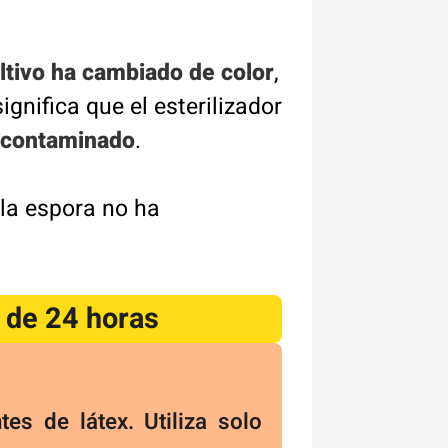
ultivo ha cambiado de color
,
significa que el esterilizador
á contaminado
.
e la espora no ha
 de 24 horas
es de látex. Utiliza solo