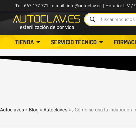
Tel: 667 177 771 | e-mail: info@autoclav.es | Horario: L-V / 
TIENDA
SERVICIO TÉCNICO
FORMAC
Autoclaves
»
Blog
»
Autoclaves
»
¿Cómo se usa la incubadora 