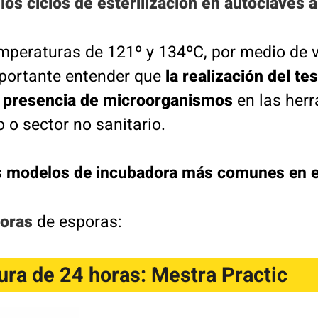
 los ciclos de esterilización en autoclaves 
emperaturas de 121º y 134ºC, por medio de 
mportante entender que
la realización del te
a presencia de microorganismos
en las herr
o o sector no sanitario.
s modelos de incubadora más comunes en e
doras
de esporas:
ura de 24 horas: Mestra Practic