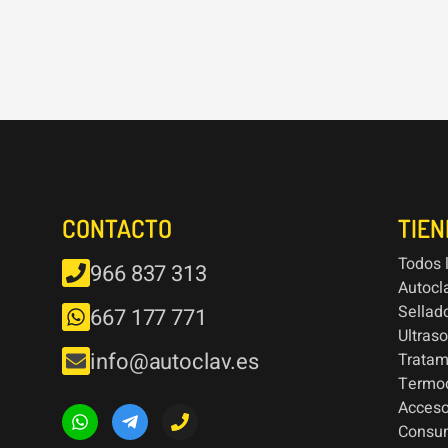
CONTACTO
TIE
Todos 
966 837 313
Autocl
Sellad
667 177 771
Ultras
info@autoclav.es
Tratam
Termod
Acceso
Consu