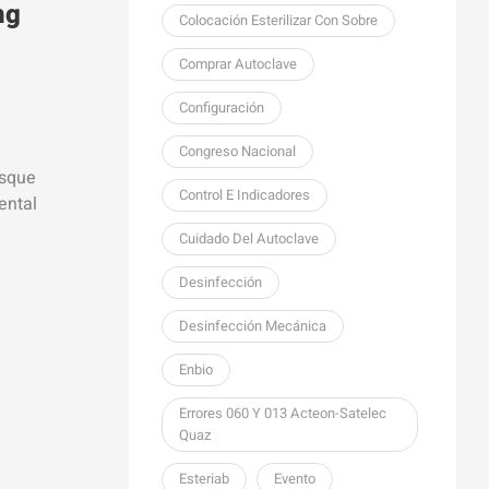
ng
Colocación Esterilizar Con Sobre
Comprar Autoclave
Configuración
Congreso Nacional
usque
Control E Indicadores
ental
Cuidado Del Autoclave
 de
Desinfección
Desinfección Mecánica
Enbio
Errores 060 Y 013 Acteon-Satelec
Quaz
Esteriab
Evento