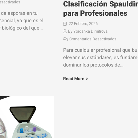
Clasificación Spauldi
esactivados
para Profesionales
t de esporas en tu
encial, ya que es el
22 Febrero, 2026
r biológico del que
By
Yordanka Dimitrova
a confirmar la
Comentarios Desactivados
del
Para cualquier profesional que b
elevar sus estándares, es fundam
dominar los protocolos de
esterilización y limpieza. La base
Read More
todo este conocimiento reside en