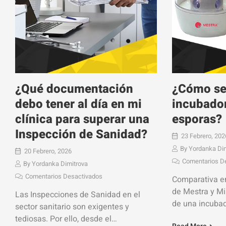
¿Qué documentación
¿Cómo se
debo tener al día en mi
incubador
clínica para superar una
esporas?
Inspección de Sanidad?
23 Febrero, 202
By
Yordanka Di
20 Febrero, 2026
Comentarios D
By
Yordanka Dimitrova
Comentarios Desactivados
Comparativa en
de Mestra y Mi
Las Inspecciones de Sanidad en el
de una incubad
sector sanitario son exigentes y
dispositivo que
tediosas. Por ello, desde el