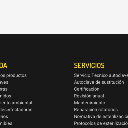
NDA
SERVICIOS
los productos
Servicio Técnico autoclav
aves
Autoclave de sustitución
oras
Certificación
onidos
Revisión anual
iento ambiental
Mantenimiento
esinfectadoras
Reparación rotatorios
rios
Normativa de esterilizació
mibles
Protocolos de esterilizaci