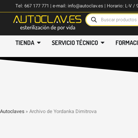
Tel: 667 177 771 | e-mail: info@autoclav.es | Horario: L-V / 
TIENDA
SERVICIO TÉCNICO
FORMAC
Autoclaves
»
Archivo de Yordanka Dimitrova