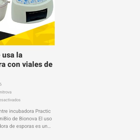
 usa la
a con viales de
6
mitrova
esactivados
tre incubadora Practic
niBio de Bionova El uso
ora de esporas es un
 facilita la incubación