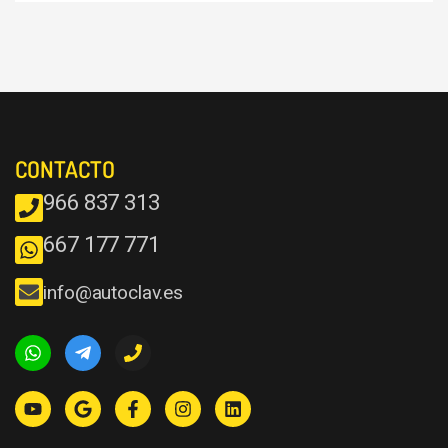
CONTACTO
966 837 313
667 177 771
info@autoclav.es