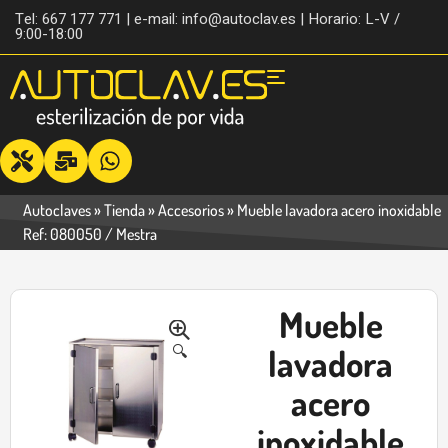
Tel: 667 177 771 | e-mail: info@autoclav.es | Horario: L-V /
9:00-18:00
Autoclaves
»
Tienda
»
Accesorios
»
Mueble lavadora acero inoxidable
Ref: 080050 / Mestra
Mueble
-20%
🔍
lavadora
acero
inoxidable