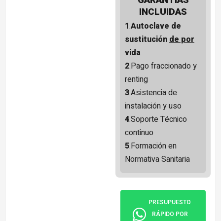
GARANTÍAS
INCLUIDAS
1
.
Autoclave de
sustitución
de por
vida
2
.Pago fraccionado y
renting
3
.Asistencia de
instalación y uso
4
.Soporte Técnico
continuo
5
.Formación en
Normativa Sanitaria
PRESUPUESTO
RÁPIDO POR