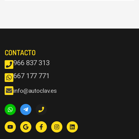
CONTACTO
966 837 313
667 177 771
info@autoclav.es