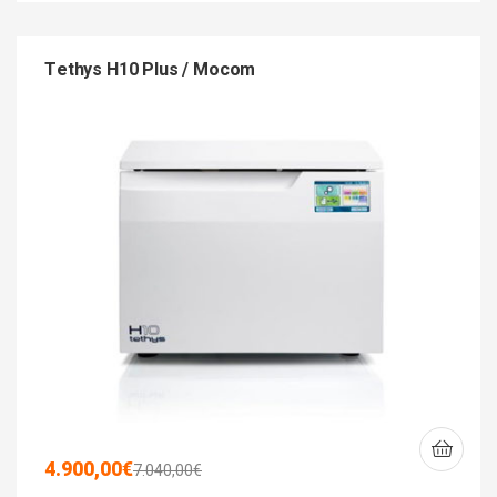
Tethys H10 Plus / Mocom
4.900,00
€
7.040,00
€