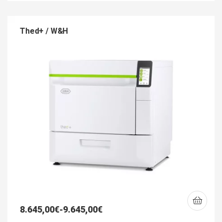
Thed+ / W&H
8.645,00
€
-
9.645,00
€