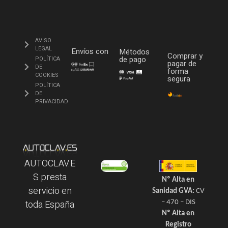
AVISO
LEGAL
Envíos con
Métodos
Comprar y
de pago
POLÍTICA
pagar de
DE
forma
COOKIES
segura
POLÍTICA
DE
PRIVACIDAD
AUTOCLAV.E
S presta
Nº Alta en
servicio en
Sanidad GVA:
CV
toda España
– 470 – DIS
Nº Alta en
Registro